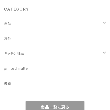
CATEGORY
食品
調味料
お茶
油
パスタ
キッチン用品
ビネガー・バルサミコ類
瓶詰め
ステンレスカップ
printed matter
塩・胡椒
カレー
ちょっと長いレンゲ
書籍
ミックス調味料
ジャム・ピーナッツバター・蜂蜜
リネンクロス
商品一覧に戻る