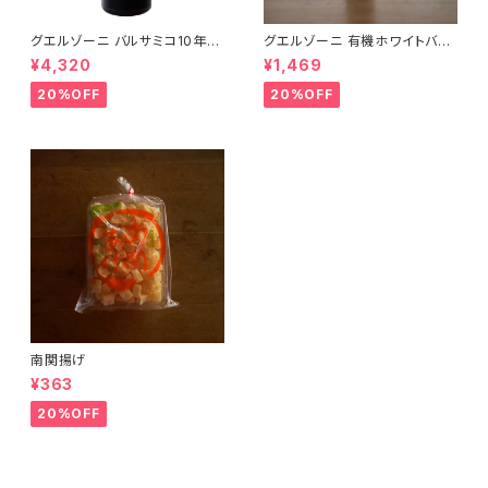
グエルゾーニ バルサミコ10年熟
グエルゾーニ 有機ホワイトバル
成
サミコ
¥4,320
¥1,469
20%OFF
20%OFF
南関揚げ
¥363
20%OFF