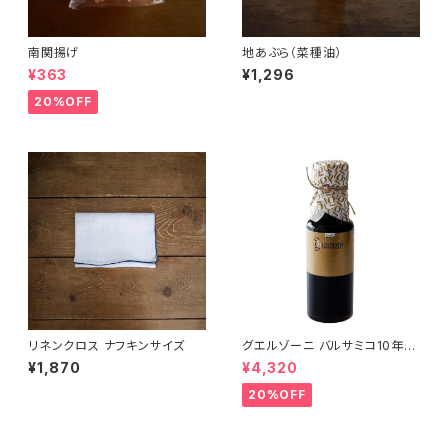
南関揚げ
地あぶら（菜種油）
¥363
¥1,296
20%OFF
リネンクロス ナフキンサイズ
グエルゾーニ バルサミコ10年熟
成
¥1,870
¥4,320
20%OFF