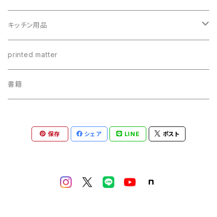
油
パスタ
キッチン用品
ビネガー・バルサミコ類
瓶詰め
ステンレスカップ
printed matter
塩・胡椒
カレー
ちょっと長いレンゲ
書籍
ミックス調味料
ジャム・ピーナッツバター・蜂蜜
リネンクロス
保存
シェア
LINE
ポスト
おやつ