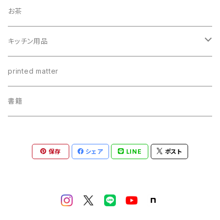
調味料
お茶
油
パスタ
キッチン用品
ビネガー・バルサミコ類
瓶詰め
ステンレスカップ
printed matter
塩・胡椒
カレー
ちょっと長いレンゲ
書籍
ミックス調味料
ジャム・ピーナッツバター・蜂蜜
リネンクロス
保存
シェア
LINE
ポスト
おやつ