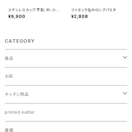
ステンレスカップ 平型、中、小、
ファエッラ社のロングパスタ
蓋セット
¥9,900
¥2,808
CATEGORY
食品
調味料
お茶
油
パスタ
キッチン用品
ビネガー・バルサミコ類
瓶詰め
ステンレスカップ
printed matter
塩・胡椒
カレー
ちょっと長いレンゲ
書籍