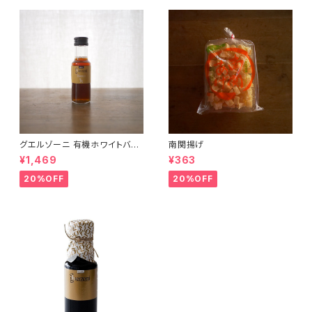
グエルゾーニ 有機ホワイトバル
南関揚げ
サミコ
¥1,469
¥363
20%OFF
20%OFF