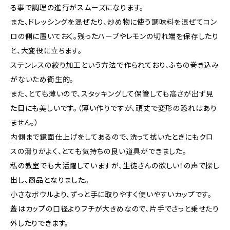
る事で調理の進行がスムーズになります。
また、ドレッシングを混ぜたり、炒め物に使う調味料を混ぜてコン
ロの側に置いておく。残ったハーブやレモンの切れ端を保存したり
と、大変役に立ちます。
ステンレスの絞り加工という方法で作られており、ふちの巻き込み
がないため衛生的。
また、とても薄いので、スタッキングして保管しても高さが出ず見
た目にも美しいです。（薄い作りですが、頑丈で変形の恐れはあり
ません。）
内側まで鏡面仕上げをしてあるので、洗って拭いたときにもクロ
スの滑りがよく、とても気持ちの良い道具ができました。
私の教室でも大活躍していますが、生徒さんの欲しい！の声で探し
出し、商品となりました。
小さなボウルより、ずっと手に取りやすく使いやすいカップです。
蓋はカップの口径よりフチが大きめなので、片手でさっと乗せたり
外したりできます。