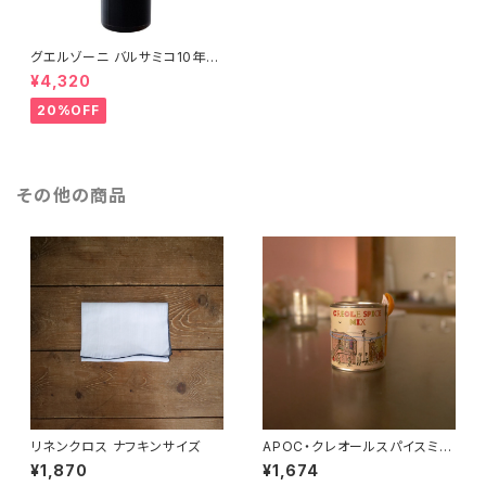
グエルゾーニ バルサミコ10年熟
成
¥4,320
20%OFF
その他の商品
リネンクロス ナフキンサイズ
APOC・クレオールスパイスミッ
クス
¥1,870
¥1,674