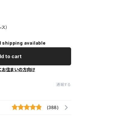
レス）
l shipping available
d to cart
にお住まいの方向け
通報する
(388)