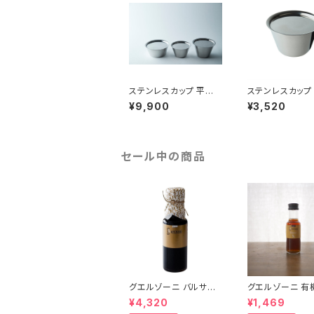
ステンレスカップ 平型、
ステンレスカップ
中、小、蓋セット
ト
¥9,900
¥3,520
セール中の商品
グエルゾーニ バルサミ
グエルゾーニ 有
コ10年熟成
イトバルサミコ
¥4,320
¥1,469