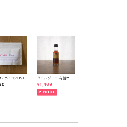
ria・セイロンUVA
グエルゾーニ 有機ホワ
イトバルサミコ
80
¥1,469
20%OFF