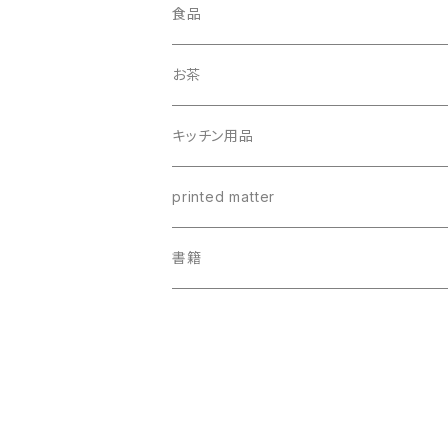
食品
調味料
お茶
油
パスタ
キッチン用品
ビネガー・バルサミコ類
瓶詰め
ステンレスカップ
printed matter
塩・胡椒
カレー
ちょっと長いレンゲ
書籍
ミックス調味料
ジャム・ピーナッツバター・蜂蜜
リネンクロス
おやつ