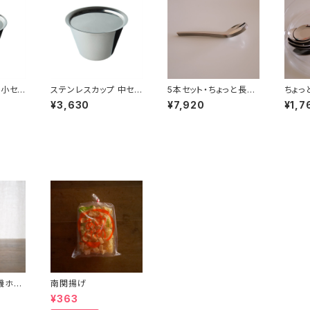
 小セッ
ステンレスカップ 中セッ
5本セット・ちょっと長い
ちょっ
ト
レンゲ
¥3,630
¥7,920
¥1,7
機ホワ
南関揚げ
¥363