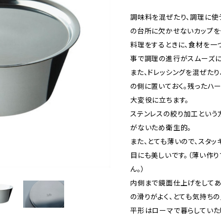
調味料を混ぜたり、調理に使
の台所に欠かせないカップを
料理をするときに、食材を一
事で調理の進行がスムーズに
また、ドレッシングを混ぜた
の側に置いておく。残ったハ
大変役に立ちます。
ステンレスの絞り加工という
がないため衛生的。
また、とても薄いので、スタ
目にも美しいです。（薄い作
ん。）
内側まで鏡面仕上げをしてあ
の滑りがよく、とても気持ち
平形はローマで暮らしていた