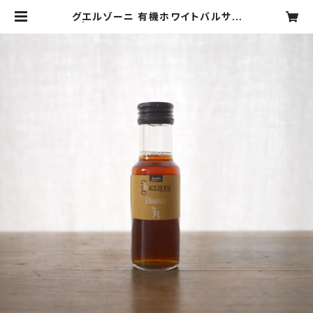
グエルゾーニ 有機ホワイトバルサミ
コ | watanabe yasuhiro websh
op