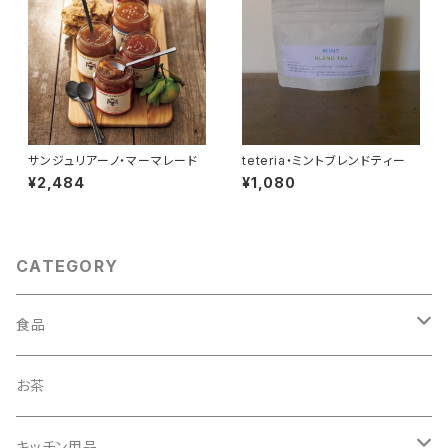
サンジュリアーノ・マーマレード
teteria・ミントブレンドティー
¥2,484
¥1,080
CATEGORY
食品
調味料
お茶
油
パスタ
キッチン用品