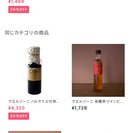
¥1,469
20%OFF
同じカテゴリの商品
グエルゾーニ バルサミコ10年熟
グエルゾーニ 有機赤ワインビネ
成
ガー
¥4,320
¥1,728
20%OFF