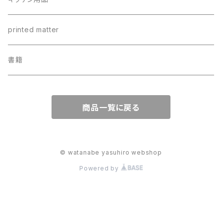
ビネガー・バルサミコ類
瓶詰め
ステンレスカップ
printed matter
塩・胡椒
カレー
ちょっと長いレンゲ
書籍
ミックス調味料
ジャム・ピーナッツバター・蜂蜜
リネンクロス
商品一覧に戻る
おやつ
© watanabe yasuhiro webshop
Powered by