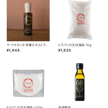
ラ・クチネッタ 有機エキストラバ
トラパニの天日海塩・1kg
ージンオリーブオイル
¥1,944
¥1,620
トラパニの天日海塩・200g
金胡麻油