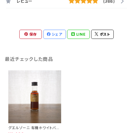
レビュー
(388)
保存
シェア
LINE
ポスト
最近チェックした商品
グエルゾーニ 有機ホワイトバル
サミコ