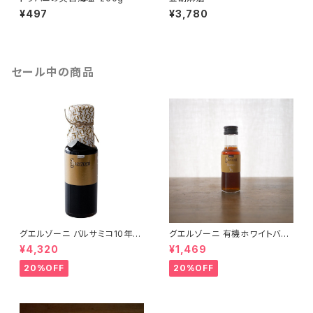
¥497
¥3,780
セール中の商品
グエルゾーニ バルサミコ10年熟
グエルゾーニ 有機ホワイトバル
成
サミコ
¥4,320
¥1,469
20%OFF
20%OFF