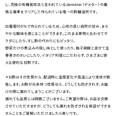
し、究極の有機栽培法と言われているdemeter（デメター）の厳
格な基準をクリアして作られている唯一の酢醸造所です。
白葡萄100％で作られているため、心地の良い自然の甘み、まろ
やかな酸味を感じることができます。このまま果物と合わせてサ
ラダにしたり、すし酢の代わりにもピッタリ。
野菜だけの煮込みの隠し味として使ったり、柚子胡椒と混ぜて生
春巻きのタレにしたり、イタリア料理にこだわらず、さまざまに使
える便利な甘酢です。
＊お酢はその性質から、配送時に温度変化や高温により液体が膨
張します。お酢が元来持つ性質ゆえ、どうしても防ぎきれず、お届
けの際に漏れてしまうことがございます。
漏れても品質には問題ございません。ご希望の際は、お品を交換
させていただきますが、どうしても漏れを防ぎきれる保証ができま
せんことをご理解いただけましたら幸いです。